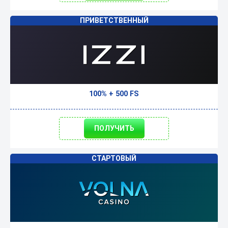
ПРИВЕТСТВЕННЫЙ
100% + 500 FS
ПОЛУЧИТЬ
СТАРТОВЫЙ