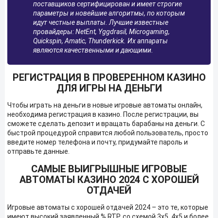
поставщиков сертифицирован и имеет строгие
параметры и новейшие алгоритмы, по которым
идут честные выплаты. Лучшие известные
провайдеры: NetEnt, Yggdrasil, Microgaming,
Quickspin, Amatic, Thunderkick. Их аппараты
являются качественными и дающими.
РЕГИСТРАЦИЯ В ПРОВЕРЕННОМ КАЗИНО
ДЛЯ ИГРЫ НА ДЕНЬГИ
Чтобы играть на деньги в новые игровые автоматы онлайн,
необходима регистрация в казино. После регистрации, вы
сможете сделать депозит и вращать барабаны на деньги. С
быстрой процедурой справится любой пользователь, просто
введите номер телефона и почту, придумайте пароль и
отправьте данные.
САМЫЕ ВЫИГРЫШНЫЕ ИГРОВЫЕ
АВТОМАТЫ КАЗИНО 2024 С ХОРОШЕЙ
ОТДАЧЕЙ
Игровые автоматы с хорошей отдачей 2024 – это те, которые
имеют высокий заявленный % RTP, со схемой 3х5, 4х5 и более,