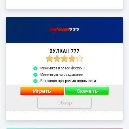
ВУЛКАН 777
Мини-игра Колесо Фортуны
Мини-игры на раздевания
Выгодная программа лояльности
Играть
Скачать
Обзор