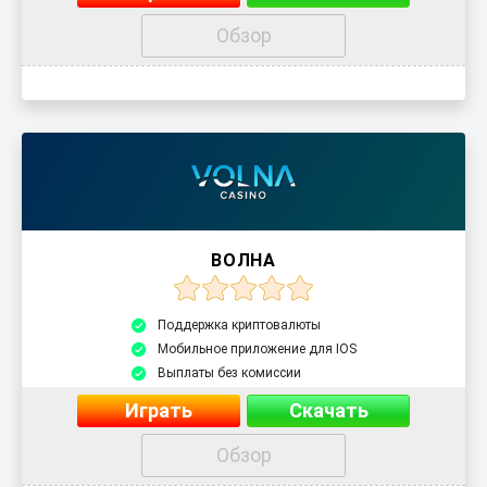
Обзор
ВОЛНА
Поддержка криптовалюты
Мобильное приложение для IOS
Выплаты без комиссии
Играть
Скачать
Обзор